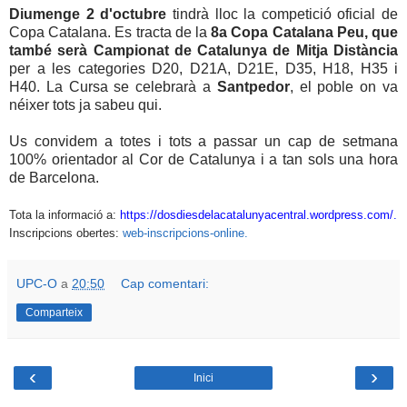
Diumenge 2 d'octubre
tindrà lloc la competició oficial de
Copa Catalana. Es tracta de la
8a Copa Catalana Peu, que
també serà Campionat de Catalunya de Mitja Distància
per a les categories D20, D21A, D21E, D35, H18, H35 i
H40. La Cursa se celebrarà a
Santpedor
, el poble on va
néixer tots ja sabeu qui.
Us convidem a totes i tots a passar un cap de setmana
100% orientador al Cor de Catalunya i a tan sols una hora
de Barcelona.
Tota la informació a:
https://dosdiesdelacatalunyacentral.wordpress.com/
.
Inscripcions obertes:
web-inscripcions-online.
UPC-O
a
20:50
Cap comentari:
Comparteix
‹
›
Inici