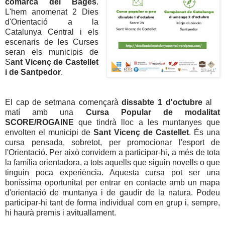
comarca del Bages
.
L'hem anomenat 2 Dies
d'Orientació a la
Catalunya Central i els
escenaris de les Curses
seran els municipis de
S
ant Vicenç de Castellet
i de Santpedor
.
El cap de setmana començarà
dissabte 1 d'octubre
al
matí amb una
Cursa Popular de modalitat
SCORE/ROGAINE
que tindrà lloc a les muntanyes que
envolten el municipi de
Sant Vicenç de Castellet
. És una
cursa pensada, sobretot, per promocionar l'esport de
l'Orientació. Per això convidem a participar-hi, a més de tota
la família orientadora, a tots aquells que siguin novells o que
tinguin poca experiència. Aquesta cursa pot ser una
boníssima oportunitat per entrar en contacte amb un mapa
d'orientació de muntanya i de gaudir de la natura. Podeu
participar-hi tant de forma individual com en grup i, sempre,
hi haurà premis i avituallament.