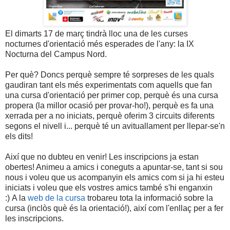
El dimarts 17 de març tindrà lloc una de les curses
nocturnes d'orientació més esperades de l'any: la IX
Nocturna del Campus Nord.
Per què? Doncs perquè sempre té sorpreses de les quals
gaudiran tant els més experimentats com aquells que fan
una cursa d'orientació per primer cop, perquè és una cursa
propera (la millor ocasió per provar-ho!), perquè es fa una
xerrada per a no iniciats, perquè oferim 3 circuits diferents
segons el nivell i... perquè té un avituallament per llepar-se'n
els dits!
Així que no dubteu en venir! Les inscripcions ja estan
obertes! Animeu a amics i coneguts a apuntar-se, tant si sou
nous i voleu que us acompanyin els amics com si ja hi esteu
iniciats i voleu que els vostres amics també s'hi enganxin
:) A la
web de la cursa
trobareu tota la informació sobre la
cursa (inclòs què és la orientació!), així com l'enllaç per a fer
les inscripcions.