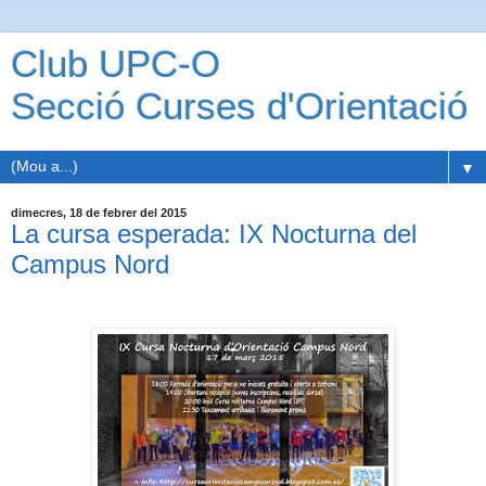
Club UPC-O
Secció Curses d'Orientació
▼
dimecres, 18 de febrer del 2015
La cursa esperada: IX Nocturna del
Campus Nord