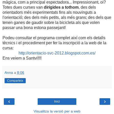
màgica, com a principal espectadora... Impressionant, oi?
Totes dues curses van
dirigides a tothom
, des dels
orientadors més experimentats fins als nouvinguts a
l'orientació; des dels més petits, als més grans; des dels que
tenen ganes de gaudir sobre la bicicleta als que volen
passar una bona estona passejant!
Podeu consultar el programa complet així com els detalls
tècnics i el procediment per fer la inscripció a la web de la
cursa:
http://orientacio-svc-2012.blogspot.com.es/
Ens veiem a Santvi!!!!
Anna
a
8:06
Comparteix
‹
›
Inici
Visualitza la versió per a web