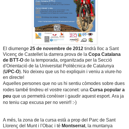
El diumenge
25 de novembre de 2012
tindrà lloc a Sant
Vicenç de Castellet la darrera prova de la
Copa Catalana
de BTT-O
de la temporada, organitzada per
la Secció
d'Orientació de la Universitat Politècnica de Catalunya
(
UPC-O
). No deixeu que us ho expliquin i veniu a viure-ho
en directe!
Aquelles persones que no us hi sentiu còmodes sobre dues
rodes també tindreu el vostre raconet: una
Cursa popular a
peu
que us permetrà conèixer i gaudir aquest esport.
Ara ja
no teniu cap excusa per no venir!! :-)
A més, la zona de la cursa està a prop del Parc de Sant
Llorenç del Munt i l'Obac i té
Montserrat
, la muntanya